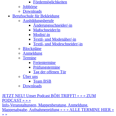
Fördermöglichkeiten
Jobbörse
Downloads
Berufsschule für Bekleidung
Ausbildungsberufe
Änderungsschneider/-in
Maßschneider/in
Modist/-in
Textil- und Modenäher/-in
Textil- und Modeschneider/-in
Blockpläne
Anmeldung
Termine
Ferientermine
Prüfungstermine
Tag der offenen Tür
Über uns
Team BSB
Downloads
JETZT NEU! Unser Podcast BÖH TRIFFT! » » » ZUM
PODCAST » » »
Info-Veranstaltungen, Mappenberatung, Anmeldung,
Mappenabgabe, Aufnahmeprüfung » » » ALLE TERMINE HIER »
» »