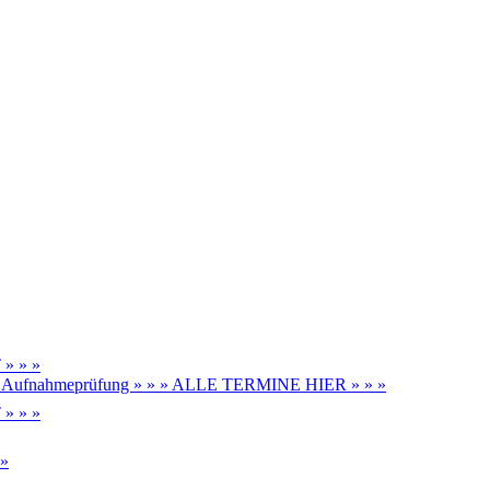
» » »
be, Aufnahmeprüfung » » » ALLE TERMINE HIER » » »
» » »
 »