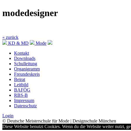
modedesigner
« zurück
KD & MD
Mode
Kontakt
Downloads
Schulleitung
Organigramm
Freundeskreis
Beirat
Leitbild
BAFÖG
RBS-B
Impressum
Datenschutz
Login
© Deutsche Meisterschule für Mode | Designschule München
Diese Website benutzt Cookies. Wenn du die Website weiter nutzt, g