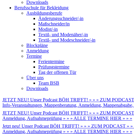
Downloads
Berufsschule für Bekleidung
Ausbildungsberufe
Änderungsschneider/-in
Maßschneider/in
Modist/-in
Textil- und Modenäher/-in
Textil- und Modeschneider/-in
Blockpläne
Anmeldung
Termine
Ferientermine
Prüfungstermine
Tag der offenen Tür
Über uns
Team BSB
Downloads
JETZT NEU! Unser Podcast BÖH TRIFFT! » » » ZUM PODCAST 
Info-Veranstaltungen, Mappenberatung, Anmeldung, Mappenabga
JETZT NEU! Unser Podcast BÖH TRIFFT! » » » ZUM PODCAST 
Anmeldung, Aufnahmeprüfung » » » ALLE TERMINE HIER » » »
Jetzt neu! Unser Podcast BÖH TRIFFT! » » » ZUM PODCAST » »
Anmeldung, Aufnahmeprüfung » » » ALLE TERMINE HIER » » »