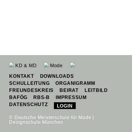
KD & MD
Mode
KONTAKT
DOWNLOADS
SCHULLEITUNG
ORGANIGRAMM
FREUNDESKREIS
BEIRAT
LEITBILD
BAFÖG
RBS-B
IMPRESSUM
DATENSCHUTZ
LOGIN
© Deutsche Meisterschule für Mode |
Designschule München