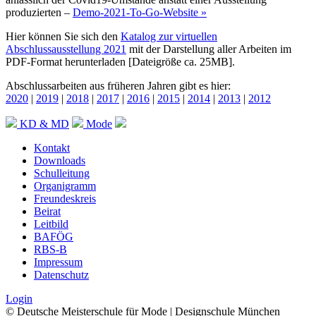
produzierten –
Demo-2021-To-Go-Website »
Hier können Sie sich den
Katalog zur virtuellen
Abschlussausstellung 2021
mit der Darstellung aller Arbeiten im
PDF-Format herunterladen [Dateigröße ca. 25MB].
Abschlussarbeiten aus früheren Jahren gibt es hier:
2020
|
2019
|
2018
|
2017
|
2016
|
2015
|
2014
|
2013
|
2012
KD & MD
Mode
Kontakt
Downloads
Schulleitung
Organigramm
Freundeskreis
Beirat
Leitbild
BAFÖG
RBS-B
Impressum
Datenschutz
Login
© Deutsche Meisterschule für Mode | Designschule München