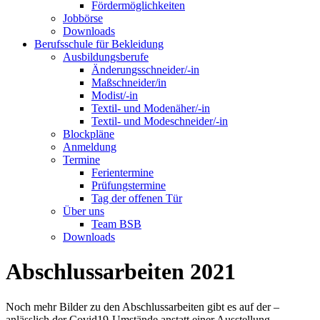
Fördermöglichkeiten
Jobbörse
Downloads
Berufsschule für Bekleidung
Ausbildungsberufe
Änderungsschneider/-in
Maßschneider/in
Modist/-in
Textil- und Modenäher/-in
Textil- und Modeschneider/-in
Blockpläne
Anmeldung
Termine
Ferientermine
Prüfungstermine
Tag der offenen Tür
Über uns
Team BSB
Downloads
Abschlussarbeiten 2021
Noch mehr Bilder zu den Abschlussarbeiten gibt es auf der –
anlässlich der Covid19-Umstände anstatt einer Ausstellung