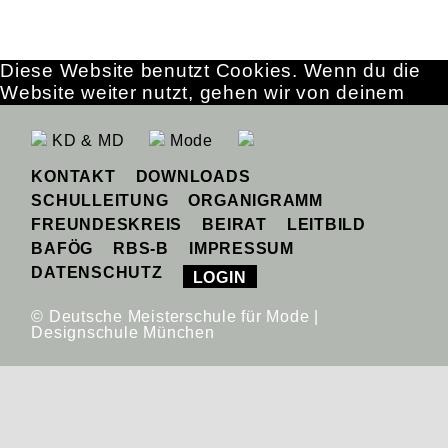
Diese Website benutzt Cookies. Wenn du die
Website weiter nutzt, gehen wir von deinem
Einverständnis aus.
OK
Erfahre mehr
KD & MD
Mode
KONTAKT
DOWNLOADS
SCHULLEITUNG
ORGANIGRAMM
FREUNDESKREIS
BEIRAT
LEITBILD
BAFÖG
RBS-B
IMPRESSUM
DATENSCHUTZ
LOGIN
© Deutsche Meisterschule für Mode |
Designschule München