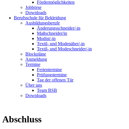
Fördermöglichkeiten
Jobbörse
Downloads
Berufsschule für Bekleidung
Ausbildungsberufe
Änderungsschneider/-in
Maßschneider/in
Modist/-in
Textil- und Modenäher/-in
Textil- und Modeschneider/-in
Blockpläne
Anmeldung
Termine
Ferientermine
Prüfungstermine
Tag der offenen Tür
Über uns
Team BSB
Downloads
Abschluss