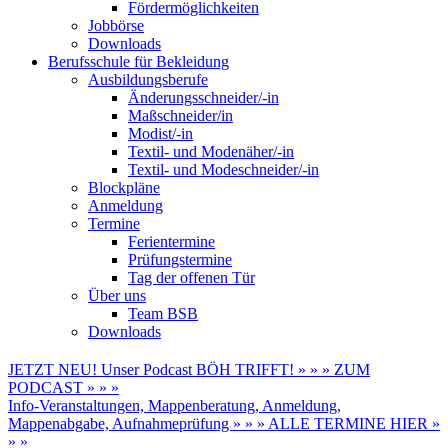
Fördermöglichkeiten
Jobbörse
Downloads
Berufsschule für Bekleidung
Ausbildungsberufe
Änderungsschneider/-in
Maßschneider/in
Modist/-in
Textil- und Modenäher/-in
Textil- und Modeschneider/-in
Blockpläne
Anmeldung
Termine
Ferientermine
Prüfungstermine
Tag der offenen Tür
Über uns
Team BSB
Downloads
JETZT NEU! Unser Podcast BÖH TRIFFT! » » » ZUM
PODCAST » » »
Info-Veranstaltungen, Mappenberatung, Anmeldung,
Mappenabgabe, Aufnahmeprüfung » » » ALLE TERMINE HIER »
» »