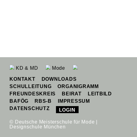
KD & MD
Mode
KONTAKT
DOWNLOADS
SCHULLEITUNG
ORGANIGRAMM
FREUNDESKREIS
BEIRAT
LEITBILD
BAFÖG
RBS-B
IMPRESSUM
DATENSCHUTZ
LOGIN
© Deutsche Meisterschule für Mode |
Designschule München