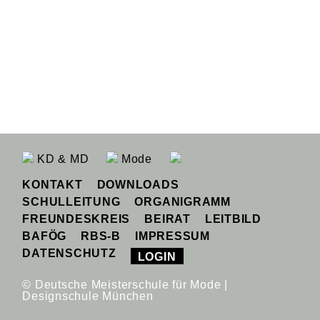
KD & MD
Mode
KONTAKT
DOWNLOADS
SCHULLEITUNG
ORGANIGRAMM
FREUNDESKREIS
BEIRAT
LEITBILD
BAFÖG
RBS-B
IMPRESSUM
DATENSCHUTZ
LOGIN
© Deutsche Meisterschule für Mode |
Designschule München