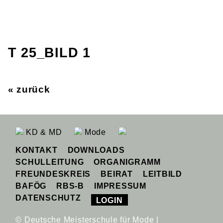
T 25_BILD 1
« zurück
KD & MD
Mode
KONTAKT
DOWNLOADS
SCHULLEITUNG
ORGANIGRAMM
FREUNDESKREIS
BEIRAT
LEITBILD
BAFÖG
RBS-B
IMPRESSUM
DATENSCHUTZ
LOGIN
© Deutsche Meisterschule für Mode |