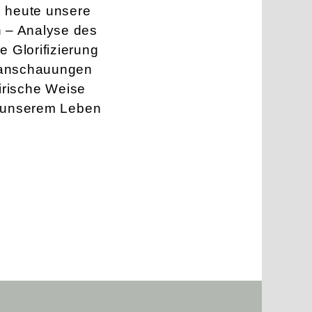
s heute unsere
n – Analyse des
Glorifi­zierung
tanschauungen
tirische Weise
in unserem Leben