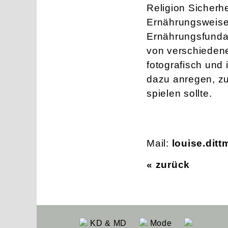
Religion Sicherh
Ernährungsweise.
Ernährungsfundam
von verschieden
fotografisch und i
dazu anregen, zu
spielen sollte.
Mail:
louise.di
« zurück
KD & MD
Mode