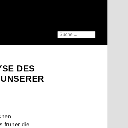
YSE DES
 UNSERER
schen
 früher die