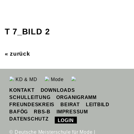
T 7_BILD 2
« zurück
KD & MD
Mode
KONTAKT
DOWNLOADS
SCHULLEITUNG
ORGANIGRAMM
FREUNDESKREIS
BEIRAT
LEITBILD
BAFÖG
RBS-B
IMPRESSUM
DATENSCHUTZ
LOGIN
© Deutsche Meisterschule für Mode |