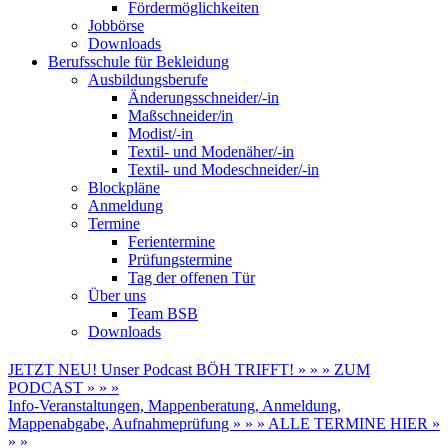
Fördermöglichkeiten
Jobbörse
Downloads
Berufsschule für Bekleidung
Ausbildungsberufe
Änderungsschneider/-in
Maßschneider/in
Modist/-in
Textil- und Modenäher/-in
Textil- und Modeschneider/-in
Blockpläne
Anmeldung
Termine
Ferientermine
Prüfungstermine
Tag der offenen Tür
Über uns
Team BSB
Downloads
JETZT NEU! Unser Podcast BÖH TRIFFT! » » » ZUM
PODCAST » » »
Info-Veranstaltungen, Mappenberatung, Anmeldung,
Mappenabgabe, Aufnahmeprüfung » » » ALLE TERMINE HIER »
» »