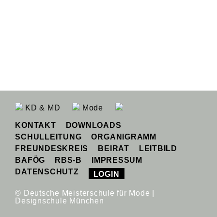
KD & MD
Mode
KONTAKT
DOWNLOADS
SCHULLEITUNG
ORGANIGRAMM
FREUNDESKREIS
BEIRAT
LEITBILD
BAFÖG
RBS-B
IMPRESSUM
DATENSCHUTZ
LOGIN
© Deutsche Meisterschule für Mode |
Designschule München