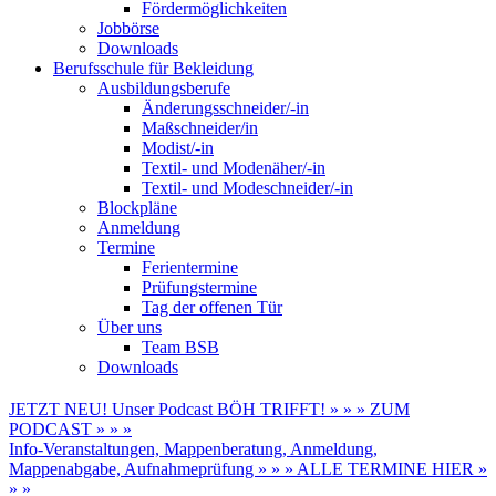
Fördermöglichkeiten
Jobbörse
Downloads
Berufsschule für Bekleidung
Ausbildungsberufe
Änderungsschneider/-in
Maßschneider/in
Modist/-in
Textil- und Modenäher/-in
Textil- und Modeschneider/-in
Blockpläne
Anmeldung
Termine
Ferientermine
Prüfungstermine
Tag der offenen Tür
Über uns
Team BSB
Downloads
JETZT NEU! Unser Podcast BÖH TRIFFT! » » » ZUM
PODCAST » » »
Info-Veranstaltungen, Mappenberatung, Anmeldung,
Mappenabgabe, Aufnahmeprüfung » » » ALLE TERMINE HIER »
» »