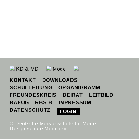
KD & MD
Mode
KONTAKT
DOWNLOADS
SCHULLEITUNG
ORGANIGRAMM
FREUNDESKREIS
BEIRAT
LEITBILD
BAFÖG
RBS-B
IMPRESSUM
DATENSCHUTZ
LOGIN
© Deutsche Meisterschule für Mode |
Designschule München