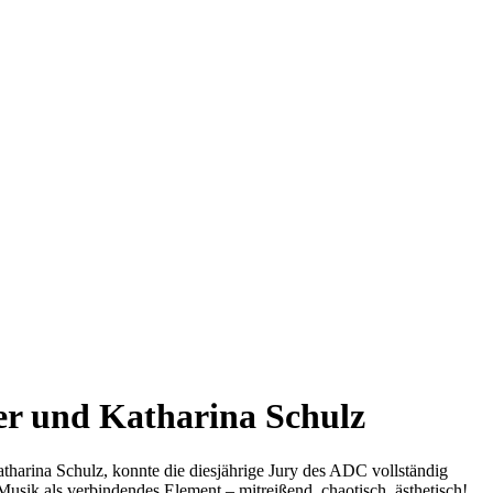
er und Katharina Schulz
atharina Schulz, konnte die diesjährige Jury des ADC vollständig
sik als verbindendes Element – mitreißend, chaotisch, ästhetisch!