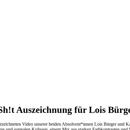
h!t Auszeichnung für Lois Bürg
überzeichneten Video unserer beiden Absolvent*innen Lois Bürger und K
 und surrealen Kulissen, einem Mix aus starken Farbkontrasten und Mu