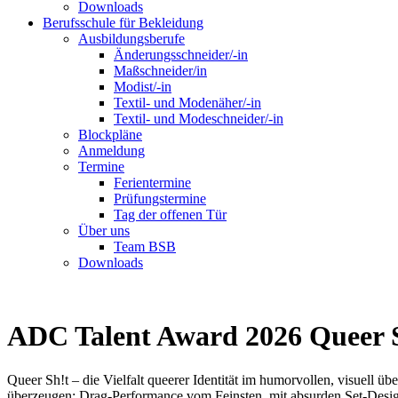
Downloads
Berufsschule für Bekleidung
Ausbildungsberufe
Änderungsschneider/-in
Maßschneider/in
Modist/-in
Textil- und Modenäher/-in
Textil- und Modeschneider/-in
Blockpläne
Anmeldung
Termine
Ferientermine
Prüfungstermine
Tag der offenen Tür
Über uns
Team BSB
Downloads
ADC Talent Award 2026 Queer S
Queer Sh!t – die Vielfalt queerer Identität im humorvollen, visuell 
überzeugen: Drag-Performance vom Feinsten, mit absurden Set-Designs