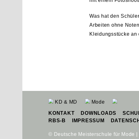
mit einem Fotoshoot
Was hat den Schüler
Arbeiten ohne Note
Kleidungsstücke an 
KD & MD
Mode
KONTAKT
DOWNLOADS
SCHU
RBS-B
IMPRESSUM
DATENSC
© Deutsche Meisterschule für Mode 