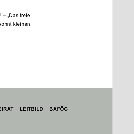
 – „Das freie
ohnt kleinen
EIRAT
LEITBILD
BAFÖG