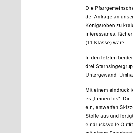
Die Pfarrgemeinscha
der Anfrage an unse
Königsroben zu krei
interessanes, fäche
(11.Klasse) wäre.
In den letzten beid
drei Sternsingergru
Untergewand, Umha
Mit einem eindrückl
es „Leinen los“: Die
ein, entwarfen Skiz
Stoffe aus und ferti
eindrucksvolle Outf