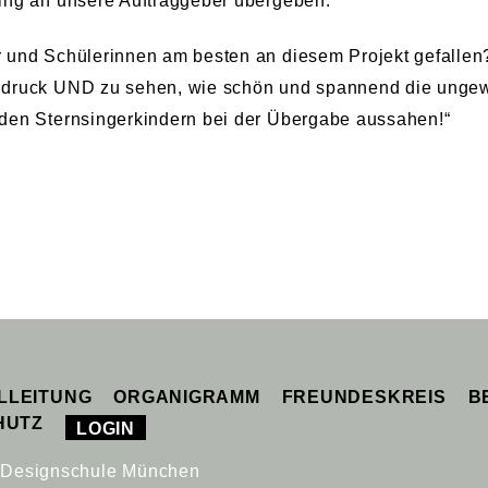
ing an unsere Auftraggeber übergeben.
 und Schülerinnen am besten an diesem Projekt gefallen?
ndruck UND zu sehen, wie schön und spannend die ungew
den Sternsingerkindern bei der Übergabe aussahen!“
LLEITUNG
ORGANIGRAMM
FREUNDESKREIS
B
HUTZ
LOGIN
| Designschule München