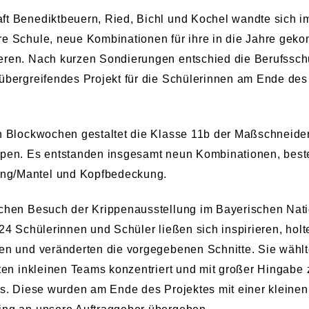
ft Benediktbeuern, Ried, Bichl und Kochel wandte sich i
re Schule, neue Kombinationen für ihre in die Jahre ge
eren. Nach kurzen Sondierungen entschied die Berufsschu
rübergreifendes Projekt für die Schülerinnen am Ende des
en Blockwochen gestaltet die Klasse 11b der Maßschneider
ppen. Es entstanden insgesamt neun Kombinationen, bes
ng/Mantel und Kopfbedeckung.
ichen Besuch der Krippenausstellung im Bayerischen Na
 24 Schülerinnen und Schüler ließen sich inspirieren, hol
zen und veränderten die vorgegebenen Schnitte. Sie wähl
gten inkleinen Teams konzentriert und mit großer Hingabe
its. Diese wurden am Ende des Projektes mit einer kleine