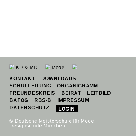
KD & MD
Mode
KONTAKT
DOWNLOADS
SCHULLEITUNG
ORGANIGRAMM
FREUNDESKREIS
BEIRAT
LEITBILD
BAFÖG
RBS-B
IMPRESSUM
DATENSCHUTZ
LOGIN
© Deutsche Meisterschule für Mode |
Designschule München