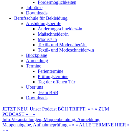
Fördermöglichkeiten
Jobbörse
Downloads
Berufsschule für Bekleidung
Ausbildungsberufe
Änderungsschneider/-in
Maßschneider/in
Modist/-in
Textil- und Modenäher/-in
Textil- und Modeschneider/-in
Blockpläne
Anmeldung
Termine
Ferientermine
Prüfungstermine
Tag der offenen Tür
Über uns
Team BSB
Downloads
JETZT NEU! Unser Podcast BÖH TRIFFT! » » » ZUM
PODCAST » » »
Info-Veranstaltungen, Mappenberatung, Anmeldung,
Mappenabgabe, Aufnahmeprüfung » » » ALLE TERMINE HIER »
» »