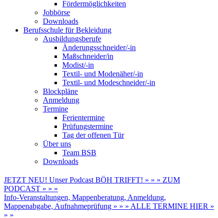
Fördermöglichkeiten
Jobbörse
Downloads
Berufsschule für Bekleidung
Ausbildungsberufe
Änderungsschneider/-in
Maßschneider/in
Modist/-in
Textil- und Modenäher/-in
Textil- und Modeschneider/-in
Blockpläne
Anmeldung
Termine
Ferientermine
Prüfungstermine
Tag der offenen Tür
Über uns
Team BSB
Downloads
JETZT NEU! Unser Podcast BÖH TRIFFT! » » » ZUM
PODCAST » » »
Info-Veranstaltungen, Mappenberatung, Anmeldung,
Mappenabgabe, Aufnahmeprüfung » » » ALLE TERMINE HIER »
» »