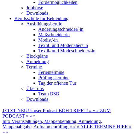
Fördermöglichkeiten
Jobbörse
Downloads
Berufsschule für Bekleidung
Ausbildungsberufe
Änderungsschneider/-in
Maßschneider/in
Modist/-in
Textil- und Modenäher/-in
Textil- und Modeschneider/-in
Blockpläne
Anmeldung
Termine
Ferientermine
Prüfungstermine
Tag der offenen Tür
Über uns
Team BSB
Downloads
JETZT NEU! Unser Podcast BÖH TRIFFT! » » » ZUM
PODCAST » » »
Info-Veranstaltungen, Mappenberatung, Anmeldung,
Mappenabgabe, Aufnahmeprüfung » » » ALLE TERMINE HIER »
» »