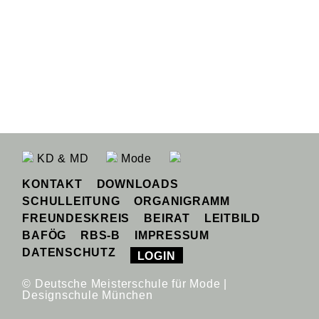
KD & MD
Mode
KONTAKT
DOWNLOADS
SCHULLEITUNG
ORGANIGRAMM
FREUNDESKREIS
BEIRAT
LEITBILD
BAFÖG
RBS-B
IMPRESSUM
DATENSCHUTZ
LOGIN
© Deutsche Meisterschule für Mode |
Designschule München