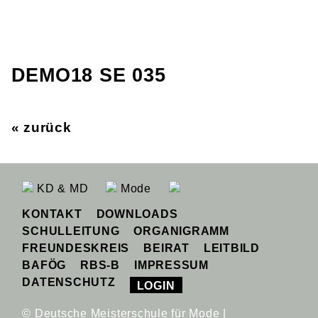
DEMO18 SE 035
« zurück
KD & MD
Mode
KONTAKT
DOWNLOADS
SCHULLEITUNG
ORGANIGRAMM
FREUNDESKREIS
BEIRAT
LEITBILD
BAFÖG
RBS-B
IMPRESSUM
DATENSCHUTZ
LOGIN
© Deutsche Meisterschule für Mode |