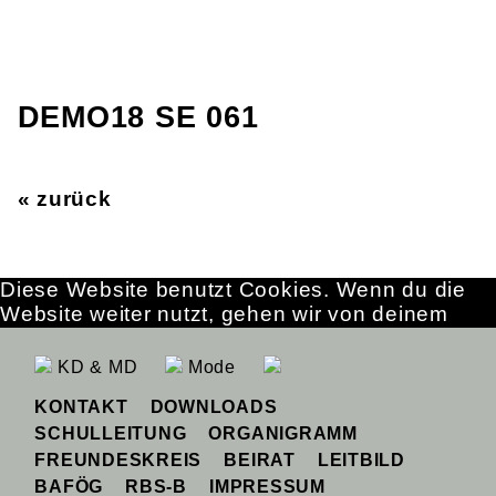
DEMO18 SE 061
« zurück
Diese Website benutzt Cookies. Wenn du die
Website weiter nutzt, gehen wir von deinem
Einverständnis aus.
OK
Erfahre mehr
KD & MD
Mode
KONTAKT
DOWNLOADS
SCHULLEITUNG
ORGANIGRAMM
FREUNDESKREIS
BEIRAT
LEITBILD
BAFÖG
RBS-B
IMPRESSUM