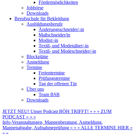
Fördermöglichkeiten
Jobbörse
Downloads
Berufsschule für Bekleidung
Ausbildungsberufe
Änderungsschneider/-in
Maßschneider/in
Modist/-in
Textil- und Modenäher/-in
Textil- und Modeschneider/-in
Blockpläne
Anmeldung
Termine
Ferientermine
Prüfungstermine
Tag der offenen Tür
Über uns
Team BSB
Downloads
JETZT NEU! Unser Podcast BÖH TRIFFT! » » » ZUM
PODCAST » » »
Info-Veranstaltungen, Mappenberatung, Anmeldung,
Mappenabgabe, Aufnahmeprüfung » » » ALLE TERMINE HIER »
» »