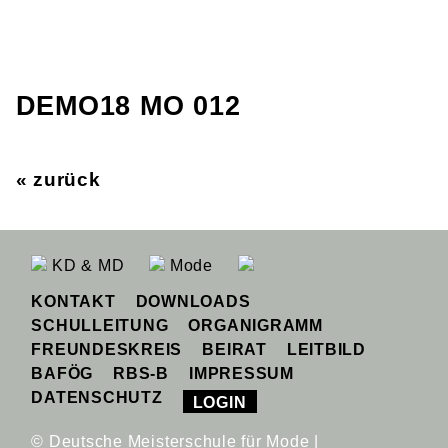
DEMO18 MO 012
« zurück
KD & MD
Mode
KONTAKT
DOWNLOADS
SCHULLEITUNG
ORGANIGRAMM
FREUNDESKREIS
BEIRAT
LEITBILD
BAFÖG
RBS-B
IMPRESSUM
DATENSCHUTZ
LOGIN
© Deutsche Meisterschule für Mode |