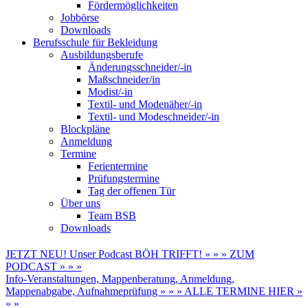
Fördermöglichkeiten
Jobbörse
Downloads
Berufsschule für Bekleidung
Ausbildungsberufe
Änderungsschneider/-in
Maßschneider/in
Modist/-in
Textil- und Modenäher/-in
Textil- und Modeschneider/-in
Blockpläne
Anmeldung
Termine
Ferientermine
Prüfungstermine
Tag der offenen Tür
Über uns
Team BSB
Downloads
JETZT NEU! Unser Podcast BÖH TRIFFT! » » » ZUM
PODCAST » » »
Info-Veranstaltungen, Mappenberatung, Anmeldung,
Mappenabgabe, Aufnahmeprüfung » » » ALLE TERMINE HIER »
» »