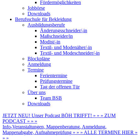
Fördermöglichkeiten
Jobbörse
Downloads
Berufsschule für Bekleidung
Ausbildungsberufe
Änderungsschneider/-in
Maßschneider/in
Modist/-in
Textil- und Modenäher/-in
Textil- und Modeschneider/-in
Blockpläne
Anmeldung
Termine
Ferientermine
Prüfungstermine
Tag der offenen Tür
Über uns
Team BSB
Downloads
JETZT NEU! Unser Podcast BÖH TRIFFT! » » » ZUM
PODCAST » » »
Info-Veranstaltungen, Mappenberatung, Anmeldung,
Mappenabgabe, Aufnahmeprüfung » » » ALLE TERMINE HIER »
» »