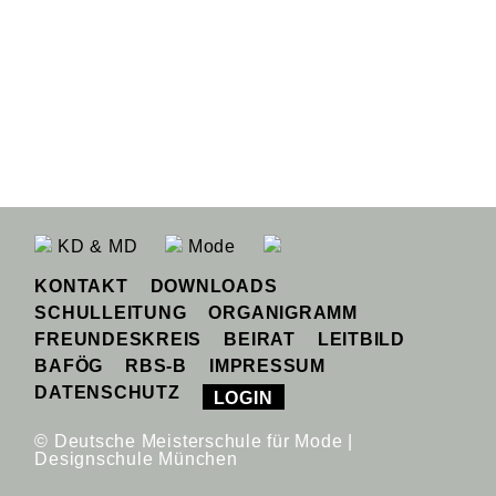
KD & MD
Mode
KONTAKT
DOWNLOADS
SCHULLEITUNG
ORGANIGRAMM
FREUNDESKREIS
BEIRAT
LEITBILD
BAFÖG
RBS-B
IMPRESSUM
DATENSCHUTZ
LOGIN
© Deutsche Meisterschule für Mode |
Designschule München