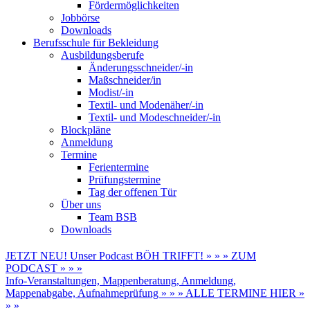
Fördermöglichkeiten
Jobbörse
Downloads
Berufsschule für Bekleidung
Ausbildungsberufe
Änderungsschneider/-in
Maßschneider/in
Modist/-in
Textil- und Modenäher/-in
Textil- und Modeschneider/-in
Blockpläne
Anmeldung
Termine
Ferientermine
Prüfungstermine
Tag der offenen Tür
Über uns
Team BSB
Downloads
JETZT NEU! Unser Podcast BÖH TRIFFT! » » » ZUM
PODCAST » » »
Info-Veranstaltungen, Mappenberatung, Anmeldung,
Mappenabgabe, Aufnahmeprüfung » » » ALLE TERMINE HIER »
» »