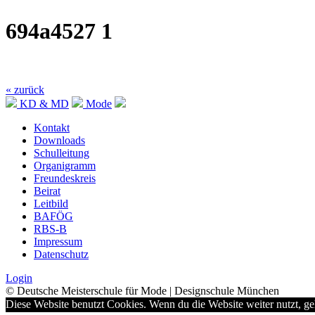
694a4527 1
« zurück
KD & MD
Mode
Kontakt
Downloads
Schulleitung
Organigramm
Freundeskreis
Beirat
Leitbild
BAFÖG
RBS-B
Impressum
Datenschutz
Login
© Deutsche Meisterschule für Mode | Designschule München
Diese Website benutzt Cookies. Wenn du die Website weiter nutzt, g