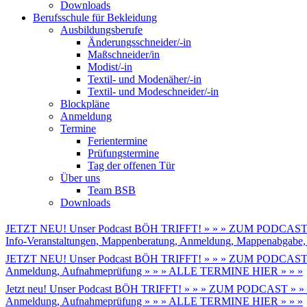
Downloads
Berufsschule für Bekleidung
Ausbildungsberufe
Änderungsschneider/-in
Maßschneider/in
Modist/-in
Textil- und Modenäher/-in
Textil- und Modeschneider/-in
Blockpläne
Anmeldung
Termine
Ferientermine
Prüfungstermine
Tag der offenen Tür
Über uns
Team BSB
Downloads
JETZT NEU! Unser Podcast BÖH TRIFFT! » » » ZUM PODCAST 
Info-Veranstaltungen, Mappenberatung, Anmeldung, Mappenabga
JETZT NEU! Unser Podcast BÖH TRIFFT! » » » ZUM PODCAST 
Anmeldung, Aufnahmeprüfung » » » ALLE TERMINE HIER » » »
Jetzt neu! Unser Podcast BÖH TRIFFT! » » » ZUM PODCAST » »
Anmeldung, Aufnahmeprüfung » » » ALLE TERMINE HIER » » »