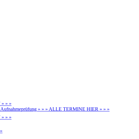
» » »
be, Aufnahmeprüfung » » » ALLE TERMINE HIER » » »
» » »
 »