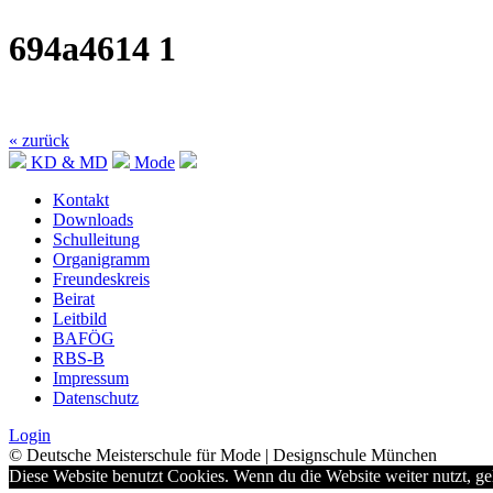
694a4614 1
« zurück
KD & MD
Mode
Kontakt
Downloads
Schulleitung
Organigramm
Freundeskreis
Beirat
Leitbild
BAFÖG
RBS-B
Impressum
Datenschutz
Login
© Deutsche Meisterschule für Mode | Designschule München
Diese Website benutzt Cookies. Wenn du die Website weiter nutzt, g