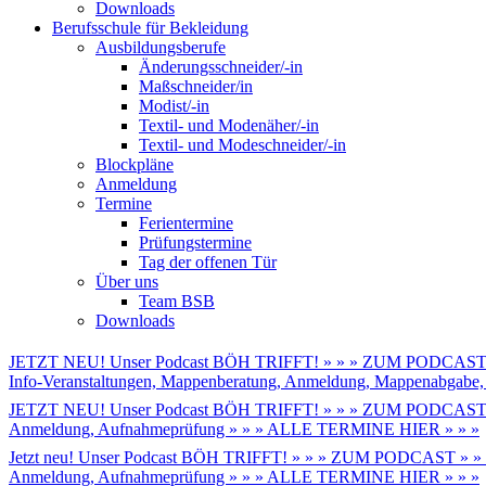
Downloads
Berufsschule für Bekleidung
Ausbildungsberufe
Änderungsschneider/-in
Maßschneider/in
Modist/-in
Textil- und Modenäher/-in
Textil- und Modeschneider/-in
Blockpläne
Anmeldung
Termine
Ferientermine
Prüfungstermine
Tag der offenen Tür
Über uns
Team BSB
Downloads
JETZT NEU! Unser Podcast BÖH TRIFFT! » » » ZUM PODCAST 
Info-Veranstaltungen, Mappenberatung, Anmeldung, Mappenabga
JETZT NEU! Unser Podcast BÖH TRIFFT! » » » ZUM PODCAST 
Anmeldung, Aufnahmeprüfung » » » ALLE TERMINE HIER » » »
Jetzt neu! Unser Podcast BÖH TRIFFT! » » » ZUM PODCAST » »
Anmeldung, Aufnahmeprüfung » » » ALLE TERMINE HIER » » »