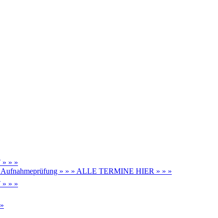
» » »
be, Aufnahmeprüfung » » » ALLE TERMINE HIER » » »
» » »
 »