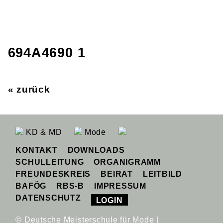
694A4690 1
« zurück
KD & MD
Mode
KONTAKT
DOWNLOADS
SCHULLEITUNG
ORGANIGRAMM
FREUNDESKREIS
BEIRAT
LEITBILD
BAFÖG
RBS-B
IMPRESSUM
DATENSCHUTZ
LOGIN
© Deutsche Meisterschule für Mode |