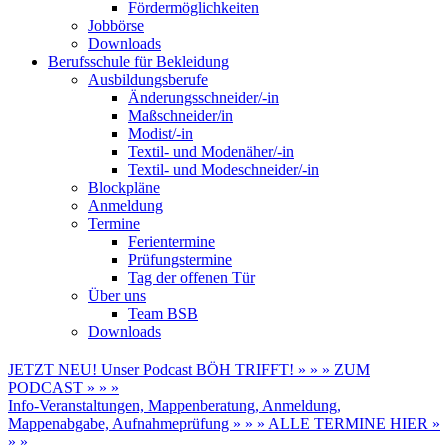
Fördermöglichkeiten
Jobbörse
Downloads
Berufsschule für Bekleidung
Ausbildungsberufe
Änderungsschneider/-in
Maßschneider/in
Modist/-in
Textil- und Modenäher/-in
Textil- und Modeschneider/-in
Blockpläne
Anmeldung
Termine
Ferientermine
Prüfungstermine
Tag der offenen Tür
Über uns
Team BSB
Downloads
JETZT NEU! Unser Podcast BÖH TRIFFT! » » » ZUM
PODCAST » » »
Info-Veranstaltungen, Mappenberatung, Anmeldung,
Mappenabgabe, Aufnahmeprüfung » » » ALLE TERMINE HIER »
» »