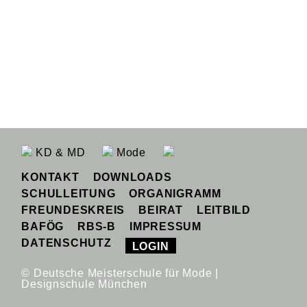
KD & MD
Mode
KONTAKT
DOWNLOADS
SCHULLEITUNG
ORGANIGRAMM
FREUNDESKREIS
BEIRAT
LEITBILD
BAFÖG
RBS-B
IMPRESSUM
DATENSCHUTZ
LOGIN
© Deutsche Meisterschule für Mode |
Designschule München