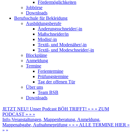
Fördermöglichkeiten
Jobbörse
Downloads
Berufsschule für Bekleidung
Ausbildungsberufe
Änderungsschneider/-in
Maßschneider/in
Modist/-in
Textil- und Modenäher/-in
Textil- und Modeschneider/-in
Blockpläne
Anmeldung
Termine
Ferientermine
Prüfungstermine
Tag der offenen Tür
Über uns
Team BSB
Downloads
JETZT NEU! Unser Podcast BÖH TRIFFT! » » » ZUM
PODCAST » » »
Info-Veranstaltungen, Mappenberatung, Anmeldung,
Mappenabgabe, Aufnahmeprüfung » » » ALLE TERMINE HIER »
» »