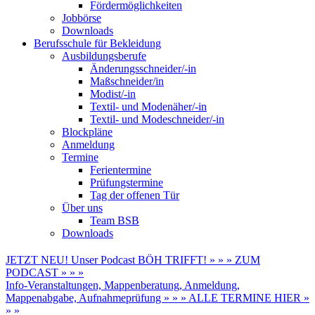
Fördermöglichkeiten
Jobbörse
Downloads
Berufsschule für Bekleidung
Ausbildungsberufe
Änderungsschneider/-in
Maßschneider/in
Modist/-in
Textil- und Modenäher/-in
Textil- und Modeschneider/-in
Blockpläne
Anmeldung
Termine
Ferientermine
Prüfungstermine
Tag der offenen Tür
Über uns
Team BSB
Downloads
JETZT NEU! Unser Podcast BÖH TRIFFT! » » » ZUM
PODCAST » » »
Info-Veranstaltungen, Mappenberatung, Anmeldung,
Mappenabgabe, Aufnahmeprüfung » » » ALLE TERMINE HIER »
» »