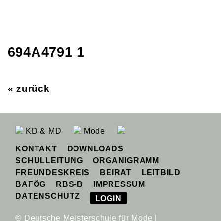
694A4791 1
« zurück
KD & MD
Mode
KONTAKT
DOWNLOADS
SCHULLEITUNG
ORGANIGRAMM
FREUNDESKREIS
BEIRAT
LEITBILD
BAFÖG
RBS-B
IMPRESSUM
DATENSCHUTZ
LOGIN
© Deutsche Meisterschule für Mode |