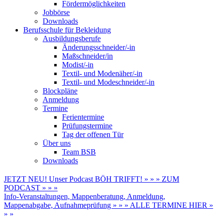
Fördermöglichkeiten
Jobbörse
Downloads
Berufsschule für Bekleidung
Ausbildungsberufe
Änderungsschneider/-in
Maßschneider/in
Modist/-in
Textil- und Modenäher/-in
Textil- und Modeschneider/-in
Blockpläne
Anmeldung
Termine
Ferientermine
Prüfungstermine
Tag der offenen Tür
Über uns
Team BSB
Downloads
JETZT NEU! Unser Podcast BÖH TRIFFT! » » » ZUM
PODCAST » » »
Info-Veranstaltungen, Mappenberatung, Anmeldung,
Mappenabgabe, Aufnahmeprüfung » » » ALLE TERMINE HIER »
» »