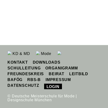
KD & MD
Mode
KONTAKT
DOWNLOADS
SCHULLEITUNG
ORGANIGRAMM
FREUNDESKREIS
BEIRAT
LEITBILD
BAFÖG
RBS-B
IMPRESSUM
DATENSCHUTZ
LOGIN
© Deutsche Meisterschule für Mode |
Designschule München