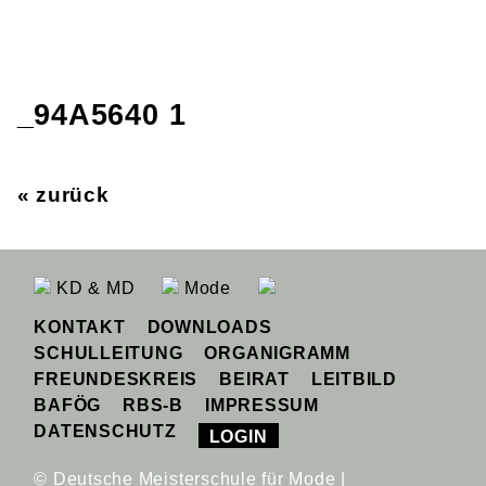
_94A5640 1
« zurück
KD & MD
Mode
KONTAKT
DOWNLOADS
SCHULLEITUNG
ORGANIGRAMM
FREUNDESKREIS
BEIRAT
LEITBILD
BAFÖG
RBS-B
IMPRESSUM
DATENSCHUTZ
LOGIN
© Deutsche Meisterschule für Mode |