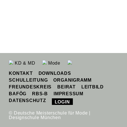
KD & MD
Mode
KONTAKT
DOWNLOADS
SCHULLEITUNG
ORGANIGRAMM
FREUNDESKREIS
BEIRAT
LEITBILD
BAFÖG
RBS-B
IMPRESSUM
DATENSCHUTZ
LOGIN
© Deutsche Meisterschule für Mode |
Designschule München