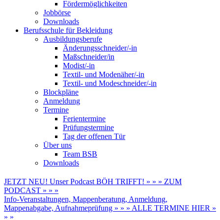
Fördermöglichkeiten
Jobbörse
Downloads
Berufsschule für Bekleidung
Ausbildungsberufe
Änderungsschneider/-in
Maßschneider/in
Modist/-in
Textil- und Modenäher/-in
Textil- und Modeschneider/-in
Blockpläne
Anmeldung
Termine
Ferientermine
Prüfungstermine
Tag der offenen Tür
Über uns
Team BSB
Downloads
JETZT NEU! Unser Podcast BÖH TRIFFT! » » » ZUM
PODCAST » » »
Info-Veranstaltungen, Mappenberatung, Anmeldung,
Mappenabgabe, Aufnahmeprüfung » » » ALLE TERMINE HIER »
» »