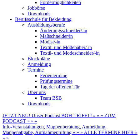
Fördermöglichkeiten
Jobbörse
Downloads
Berufsschule für Bekleidung
Ausbildungsberufe
Änderungsschneider/-in
Maßschneider/in
Modist/-in
Textil- und Modenäher/-in
Textil- und Modeschneider/-in
Blockpläne
Anmeldung
Termine
Ferientermine
Prüfungstermine
Tag der offenen Tür
Über uns
Team BSB
Downloads
JETZT NEU! Unser Podcast BÖH TRIFFT! » » » ZUM
PODCAST » » »
Info-Veranstaltungen, Mappenberatung, Anmeldung,
Mappenabgabe, Aufnahmeprüfung » » » ALLE TERMINE HIER »
» »