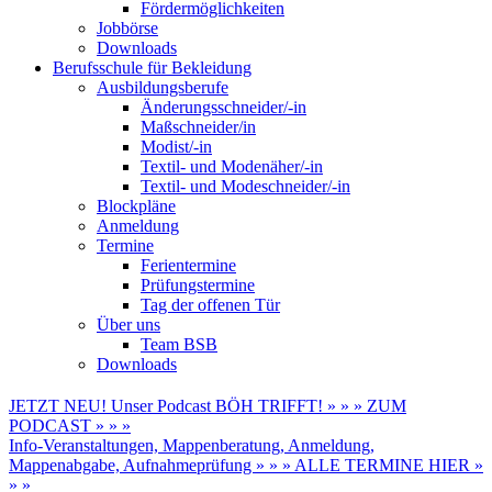
Fördermöglichkeiten
Jobbörse
Downloads
Berufsschule für Bekleidung
Ausbildungsberufe
Änderungsschneider/-in
Maßschneider/in
Modist/-in
Textil- und Modenäher/-in
Textil- und Modeschneider/-in
Blockpläne
Anmeldung
Termine
Ferientermine
Prüfungstermine
Tag der offenen Tür
Über uns
Team BSB
Downloads
JETZT NEU! Unser Podcast BÖH TRIFFT! » » » ZUM
PODCAST » » »
Info-Veranstaltungen, Mappenberatung, Anmeldung,
Mappenabgabe, Aufnahmeprüfung » » » ALLE TERMINE HIER »
» »