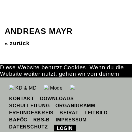
ANDREAS MAYR
« zurück
Diese Website benutzt Cookies. Wenn du die
Website weiter nutzt, gehen wir von deinem
Einverständnis aus.
OK
Erfahre mehr
KD & MD
Mode
KONTAKT
DOWNLOADS
SCHULLEITUNG
ORGANIGRAMM
FREUNDESKREIS
BEIRAT
LEITBILD
BAFÖG
RBS-B
IMPRESSUM
DATENSCHUTZ
LOGIN