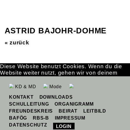
ASTRID BAJOHR-DOHME
« zurück
Diese Website benutzt Cookies. Wenn du die
Website weiter nutzt, gehen wir von deinem
Einverständnis aus.
OK
Erfahre mehr
KD & MD
Mode
KONTAKT
DOWNLOADS
SCHULLEITUNG
ORGANIGRAMM
FREUNDESKREIS
BEIRAT
LEITBILD
BAFÖG
RBS-B
IMPRESSUM
DATENSCHUTZ
LOGIN