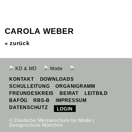
CAROLA WEBER
« zurück
KD & MD
Mode
KONTAKT
DOWNLOADS
SCHULLEITUNG
ORGANIGRAMM
FREUNDESKREIS
BEIRAT
LEITBILD
BAFÖG
RBS-B
IMPRESSUM
DATENSCHUTZ
LOGIN
© Deutsche Meisterschule für Mode |
Designschule München