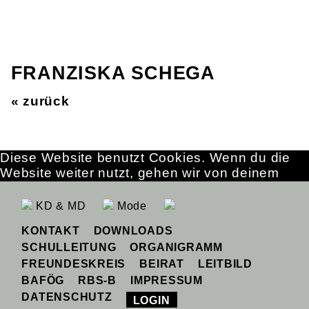
FRANZISKA SCHEGA
« zurück
Diese Website benutzt Cookies. Wenn du die
Website weiter nutzt, gehen wir von deinem
Einverständnis aus.
OK
Erfahre mehr
KD & MD
Mode
KONTAKT
DOWNLOADS
SCHULLEITUNG
ORGANIGRAMM
FREUNDESKREIS
BEIRAT
LEITBILD
BAFÖG
RBS-B
IMPRESSUM
DATENSCHUTZ
LOGIN